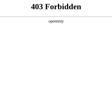
人生就是博汽车全球化
研发
生产
销售
亚洲
丹 科威特 黎巴嫩 孟加拉国 马来西亚 尼泊尔 卡塔尔 沙特阿拉伯 叙利亚 泰
欧洲