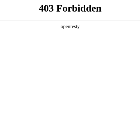
亚洲
丹 科威特 黎巴嫩 孟加拉国 马来西亚 尼泊尔 卡塔尔 沙特阿拉伯 叙利亚 泰
博汽车2025年
欧洲
5年营收创新高
兰 意大利 英国